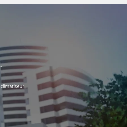
r
 climatiseur.