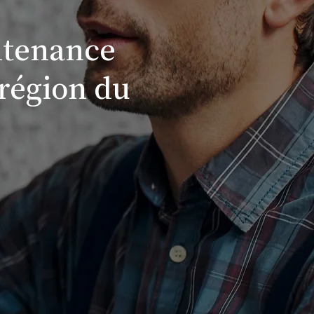
intenance
 région du